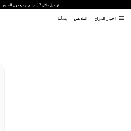
توصيل خلال 7 أيام إلى جميع دول الخليج
ندعم الدفع عند الاستلام 📦
اختيار المزاج
الملابس
بشأننا