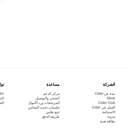
الشركة
مساعدة
توا
نبذة عن Cider
مركز الدعم
dor
Store
الشحن والتوصيل
الت
Cider Club
المرتجعات ورد الأموال
الع
العمل في Cider
تعليمات تحديد المقاس
الاستدامة
تتبع طلبي
مدونة
طريقة الدفع
بطاقة هدية