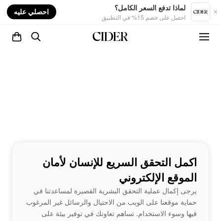
nt
لماذا تدفع السعر الكامل؟
احصلي عليه
احصل على خصم 15% في التطبيق
اكمل التحقق السريع للإنسان لأمان
الموقع الإلكتروني
يرجى إكمال عملية التحقق البشرية القصيرة لمساعدتنا في
حماية موقعنا على الويب من الاحتيال والرسائل غير المرغوب
فيها وسوء الاستخدام. تساهم تعاونك في توفير بيئة على