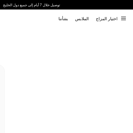
توصيل خلال 7 أيام إلى جميع دول الخليج
ندعم الدفع عند الاستلام 📦
اختيار المزاج
الملابس
بشأننا