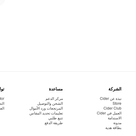
الشركة
مساعدة
توا
نبذة عن Cider
مركز الدعم
dor
Store
الشحن والتوصيل
الت
Cider Club
المرتجعات ورد الأموال
الع
العمل في Cider
تعليمات تحديد المقاس
الاستدامة
تتبع طلبي
مدونة
طريقة الدفع
بطاقة هدية