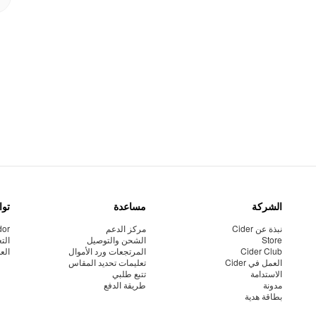
الشركة
مساعدة
توا
نبذة عن Cider
مركز الدعم
dor
Store
الشحن والتوصيل
الت
Cider Club
المرتجعات ورد الأموال
الع
العمل في Cider
تعليمات تحديد المقاس
الاستدامة
تتبع طلبي
مدونة
طريقة الدفع
بطاقة هدية