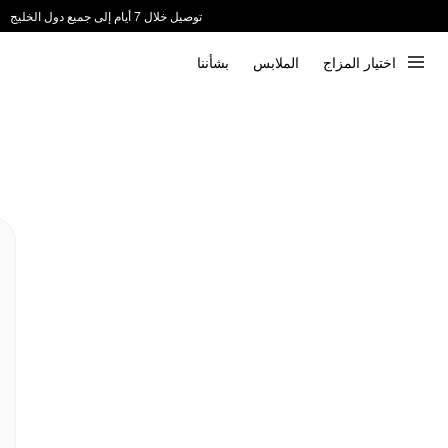
توصيل خلال 7 أيام إلى جميع دول الخليج
ندعم الدفع عند الاستلام 📦
اختيار المزاج
الملابس
بشأننا