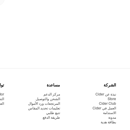
الشركة
مساعدة
توا
نبذة عن Cider
مركز الدعم
dor
Store
الشحن والتوصيل
الت
Cider Club
المرتجعات ورد الأموال
الع
العمل في Cider
تعليمات تحديد المقاس
الاستدامة
تتبع طلبي
مدونة
طريقة الدفع
بطاقة هدية