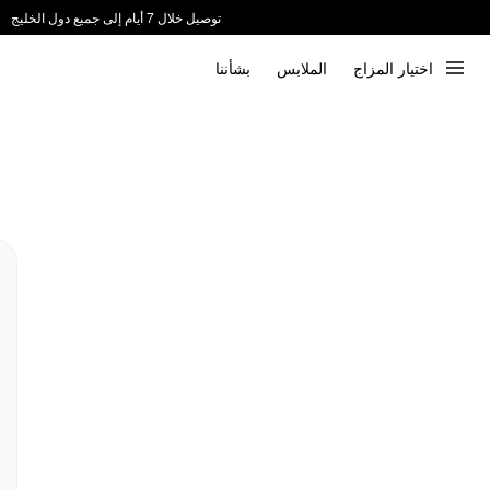
توصيل خلال 7 أيام إلى جميع دول الخليج
ندعم الدفع عند الاستلام 📦
اختيار المزاج
الملابس
بشأننا