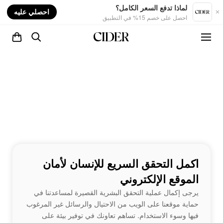
nt
لماذا تدفع السعر الكامل؟
احصلي عليه
احصل على خصم 15% في التطبيق
اكمل التحقق السريع للإنسان لأمان
الموقع الإلكتروني
يرجى إكمال عملية التحقق البشرية القصيرة لمساعدتنا في
حماية موقعنا على الويب من الاحتيال والرسائل غير المرغوب
فيها وسوء الاستخدام. تساهم تعاونك في توفير بيئة على