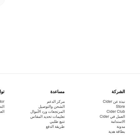
الشركة
مساعدة
توا
نبذة عن Cider
مركز الدعم
dor
Store
الشحن والتوصيل
الت
Cider Club
المرتجعات ورد الأموال
الع
العمل في Cider
تعليمات تحديد المقاس
الاستدامة
تتبع طلبي
مدونة
طريقة الدفع
بطاقة هدية