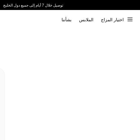
توصيل خلال 7 أيام إلى جميع دول الخليج
ندعم الدفع عند الاستلام 📦
اختيار المزاج
الملابس
بشأننا