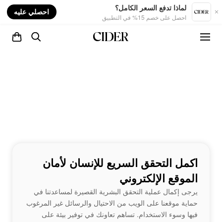
nt
لماذا تدفع السعر الكامل؟
احصلي عليه
احصل على خصم 15% في التطبيق
اكمل التحقق السريع للإنسان لأمان
الموقع الإلكتروني
يرجى إكمال عملية التحقق البشرية القصيرة لمساعدتنا في
حماية موقعنا على الويب من الاحتيال والرسائل غير المرغوب
فيها وسوء الاستخدام. تساهم تعاونك في توفير بيئة على