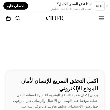
nt
لماذا تدفع السعر الكامل؟
احصلي عليه
احصل على خصم 15% في التطبيق
اكمل التحقق السريع للإنسان لأمان
الموقع الإلكتروني
يرجى إكمال عملية التحقق البشرية القصيرة لمساعدتنا في
حماية موقعنا على الويب من الاحتيال والرسائل غير المرغوب
فيها وسوء الاستخدام. تساهم تعاونك في توفير بيئة على