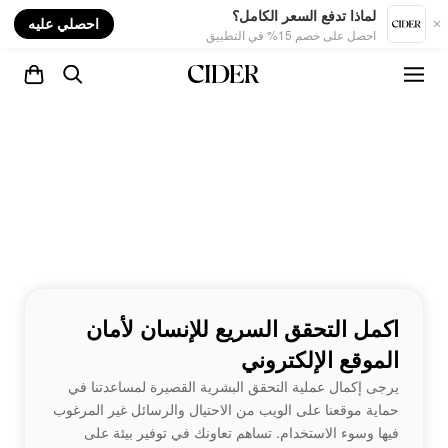
nt
لماذا تدفع السعر الكامل؟
احصلي عليه
احصل على خصم 15% في التطبيق
اكمل التحقق السريع للإنسان لأمان
الموقع الإلكتروني
يرجى إكمال عملية التحقق البشرية القصيرة لمساعدتنا في
حماية موقعنا على الويب من الاحتيال والرسائل غير المرغوب
فيها وسوء الاستخدام. تساهم تعاونك في توفير بيئة على