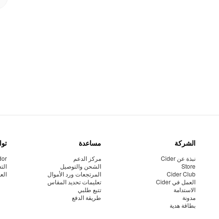
الشركة
مساعدة
توا
نبذة عن Cider
مركز الدعم
dor
Store
الشحن والتوصيل
الت
Cider Club
المرتجعات ورد الأموال
الع
العمل في Cider
تعليمات تحديد المقاس
الاستدامة
تتبع طلبي
مدونة
طريقة الدفع
بطاقة هدية