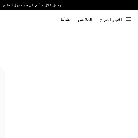
توصيل خلال 7 أيام إلى جميع دول الخليج
ندعم الدفع عند الاستلام 📦
اختيار المزاج
الملابس
بشأننا