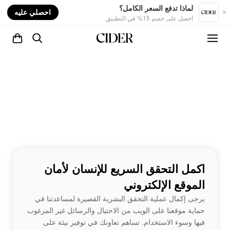
nt
لماذا تدفع السعر الكامل؟
احصلي عليه
احصل على خصم 15% في التطبيق
اكمل التحقق السريع للإنسان لأمان
الموقع الإلكتروني
يرجى إكمال عملية التحقق البشرية القصيرة لمساعدتنا في
حماية موقعنا على الويب من الاحتيال والرسائل غير المرغوب
فيها وسوء الاستخدام. تساهم تعاونك في توفير بيئة على