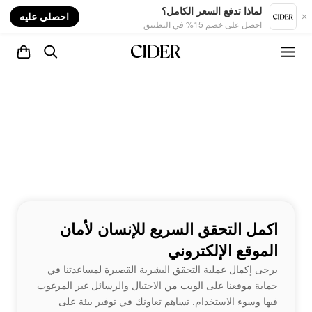
nt
لماذا تدفع السعر الكامل؟
احصلي عليه
احصل على خصم 15% في التطبيق
اكمل التحقق السريع للإنسان لأمان
الموقع الإلكتروني
يرجى إكمال عملية التحقق البشرية القصيرة لمساعدتنا في
حماية موقعنا على الويب من الاحتيال والرسائل غير المرغوب
فيها وسوء الاستخدام. تساهم تعاونك في توفير بيئة على