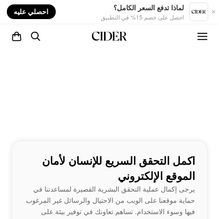
nt
لماذا تدفع السعر الكامل؟
احصلي عليه
احصل على خصم 15% في التطبيق
اكمل التحقق السريع للإنسان لأمان
الموقع الإلكتروني
يرجى إكمال عملية التحقق البشرية القصيرة لمساعدتنا في
حماية موقعنا على الويب من الاحتيال والرسائل غير المرغوب
فيها وسوء الاستخدام. تساهم تعاونك في توفير بيئة على