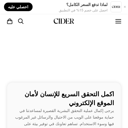
nt
لماذا تدفع السعر الكامل؟
احصلي عليه
احصل على خصم 15% في التطبيق
اكمل التحقق السريع للإنسان لأمان
الموقع الإلكتروني
يرجى إكمال عملية التحقق البشرية القصيرة لمساعدتنا في
حماية موقعنا على الويب من الاحتيال والرسائل غير المرغوب
فيها وسوء الاستخدام. تساهم تعاونك في توفير بيئة على