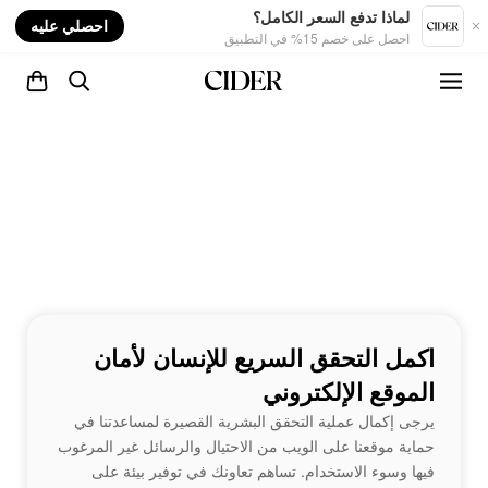
nt
لماذا تدفع السعر الكامل؟
احصلي عليه
احصل على خصم 15% في التطبيق
اكمل التحقق السريع للإنسان لأمان
الموقع الإلكتروني
يرجى إكمال عملية التحقق البشرية القصيرة لمساعدتنا في
حماية موقعنا على الويب من الاحتيال والرسائل غير المرغوب
فيها وسوء الاستخدام. تساهم تعاونك في توفير بيئة على