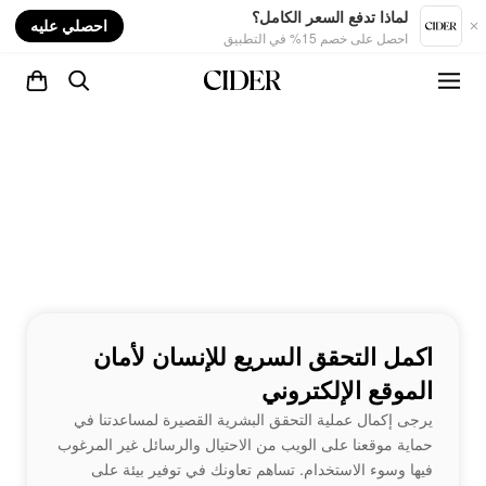
nt
لماذا تدفع السعر الكامل؟
احصلي عليه
احصل على خصم 15% في التطبيق
اكمل التحقق السريع للإنسان لأمان
الموقع الإلكتروني
يرجى إكمال عملية التحقق البشرية القصيرة لمساعدتنا في
حماية موقعنا على الويب من الاحتيال والرسائل غير المرغوب
فيها وسوء الاستخدام. تساهم تعاونك في توفير بيئة على