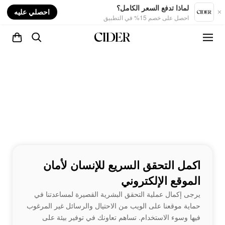
nt
لماذا تدفع السعر الكامل؟
احصلي عليه
احصل على خصم 15% في التطبيق
اكمل التحقق السريع للإنسان لأمان
الموقع الإلكتروني
يرجى إكمال عملية التحقق البشرية القصيرة لمساعدتنا في
حماية موقعنا على الويب من الاحتيال والرسائل غير المرغوب
فيها وسوء الاستخدام. تساهم تعاونك في توفير بيئة على