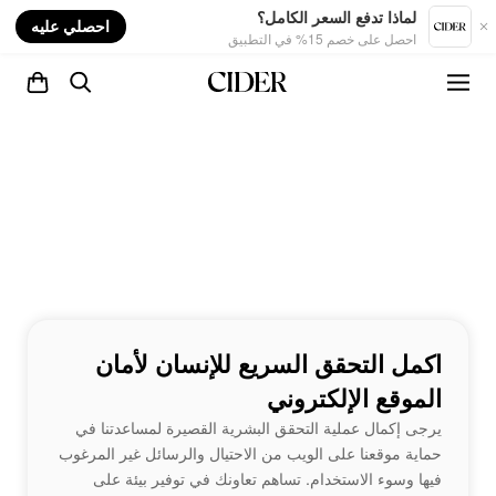
nt
لماذا تدفع السعر الكامل؟
احصلي عليه
احصل على خصم 15% في التطبيق
اكمل التحقق السريع للإنسان لأمان
الموقع الإلكتروني
يرجى إكمال عملية التحقق البشرية القصيرة لمساعدتنا في
حماية موقعنا على الويب من الاحتيال والرسائل غير المرغوب
فيها وسوء الاستخدام. تساهم تعاونك في توفير بيئة على