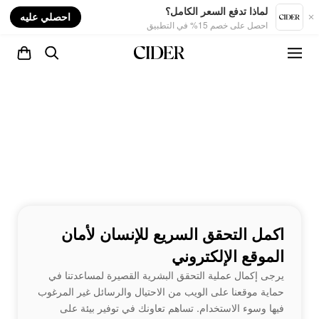
nt
لماذا تدفع السعر الكامل؟
احصلي عليه
احصل على خصم 15% في التطبيق
اكمل التحقق السريع للإنسان لأمان
الموقع الإلكتروني
يرجى إكمال عملية التحقق البشرية القصيرة لمساعدتنا في
حماية موقعنا على الويب من الاحتيال والرسائل غير المرغوب
فيها وسوء الاستخدام. تساهم تعاونك في توفير بيئة على