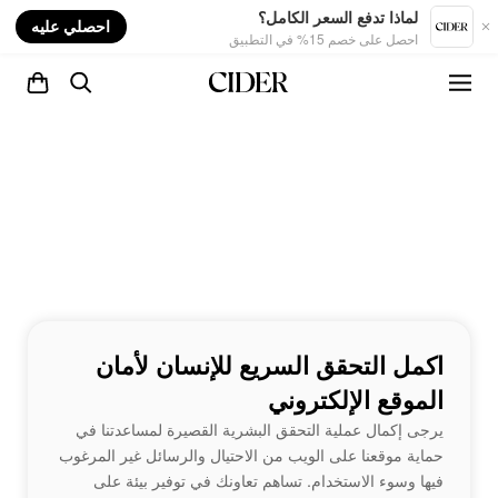
nt
لماذا تدفع السعر الكامل؟
احصلي عليه
احصل على خصم 15% في التطبيق
اكمل التحقق السريع للإنسان لأمان
الموقع الإلكتروني
يرجى إكمال عملية التحقق البشرية القصيرة لمساعدتنا في
حماية موقعنا على الويب من الاحتيال والرسائل غير المرغوب
فيها وسوء الاستخدام. تساهم تعاونك في توفير بيئة على