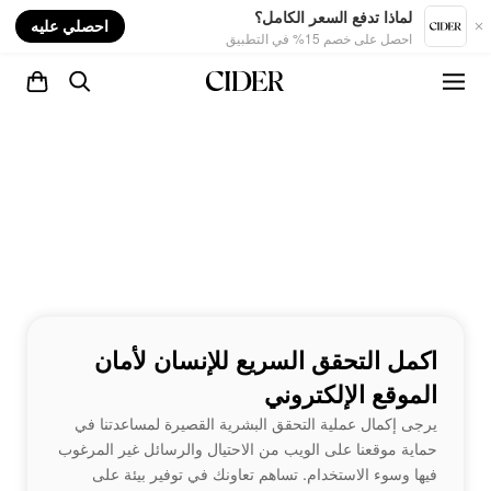
nt
لماذا تدفع السعر الكامل؟
احصلي عليه
احصل على خصم 15% في التطبيق
اكمل التحقق السريع للإنسان لأمان
الموقع الإلكتروني
يرجى إكمال عملية التحقق البشرية القصيرة لمساعدتنا في
حماية موقعنا على الويب من الاحتيال والرسائل غير المرغوب
فيها وسوء الاستخدام. تساهم تعاونك في توفير بيئة على