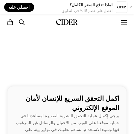
nt
لماذا تدفع السعر الكامل؟
احصلي عليه
احصل على خصم 15% في التطبيق
اكمل التحقق السريع للإنسان لأمان
الموقع الإلكتروني
يرجى إكمال عملية التحقق البشرية القصيرة لمساعدتنا في
حماية موقعنا على الويب من الاحتيال والرسائل غير المرغوب
فيها وسوء الاستخدام. تساهم تعاونك في توفير بيئة على