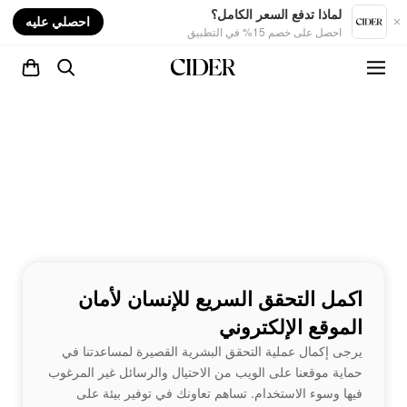
nt
لماذا تدفع السعر الكامل؟
احصلي عليه
احصل على خصم 15% في التطبيق
اكمل التحقق السريع للإنسان لأمان
الموقع الإلكتروني
يرجى إكمال عملية التحقق البشرية القصيرة لمساعدتنا في
حماية موقعنا على الويب من الاحتيال والرسائل غير المرغوب
فيها وسوء الاستخدام. تساهم تعاونك في توفير بيئة على