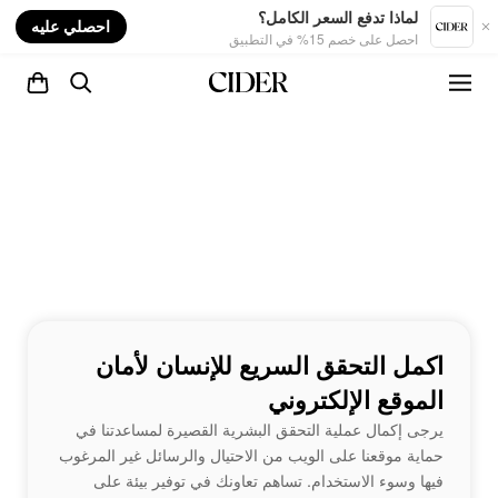
nt
لماذا تدفع السعر الكامل؟
احصلي عليه
احصل على خصم 15% في التطبيق
اكمل التحقق السريع للإنسان لأمان
الموقع الإلكتروني
يرجى إكمال عملية التحقق البشرية القصيرة لمساعدتنا في
حماية موقعنا على الويب من الاحتيال والرسائل غير المرغوب
فيها وسوء الاستخدام. تساهم تعاونك في توفير بيئة على