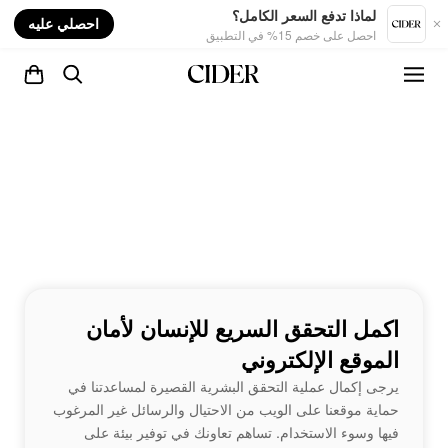
nt
لماذا تدفع السعر الكامل؟
احصلي عليه
احصل على خصم 15% في التطبيق
اكمل التحقق السريع للإنسان لأمان
الموقع الإلكتروني
يرجى إكمال عملية التحقق البشرية القصيرة لمساعدتنا في
حماية موقعنا على الويب من الاحتيال والرسائل غير المرغوب
فيها وسوء الاستخدام. تساهم تعاونك في توفير بيئة على