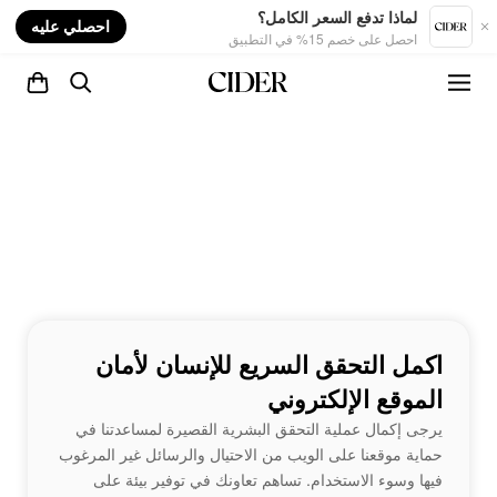
nt
لماذا تدفع السعر الكامل؟
احصلي عليه
احصل على خصم 15% في التطبيق
اكمل التحقق السريع للإنسان لأمان
الموقع الإلكتروني
يرجى إكمال عملية التحقق البشرية القصيرة لمساعدتنا في
حماية موقعنا على الويب من الاحتيال والرسائل غير المرغوب
فيها وسوء الاستخدام. تساهم تعاونك في توفير بيئة على