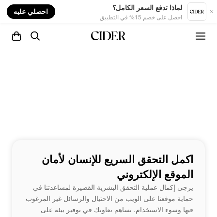
nt
لماذا تدفع السعر الكامل؟
احصلي عليه
احصل على خصم 15% في التطبيق
اكمل التحقق السريع للإنسان لأمان
الموقع الإلكتروني
يرجى إكمال عملية التحقق البشرية القصيرة لمساعدتنا في
حماية موقعنا على الويب من الاحتيال والرسائل غير المرغوب
فيها وسوء الاستخدام. تساهم تعاونك في توفير بيئة على