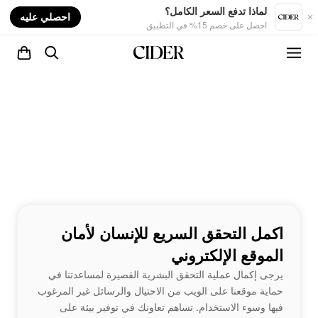
nt
لماذا تدفع السعر الكامل؟
احصلي عليه
احصل على خصم 15% في التطبيق
اكمل التحقق السريع للإنسان لأمان
الموقع الإلكتروني
يرجى إكمال عملية التحقق البشرية القصيرة لمساعدتنا في
حماية موقعنا على الويب من الاحتيال والرسائل غير المرغوب
فيها وسوء الاستخدام. تساهم تعاونك في توفير بيئة على