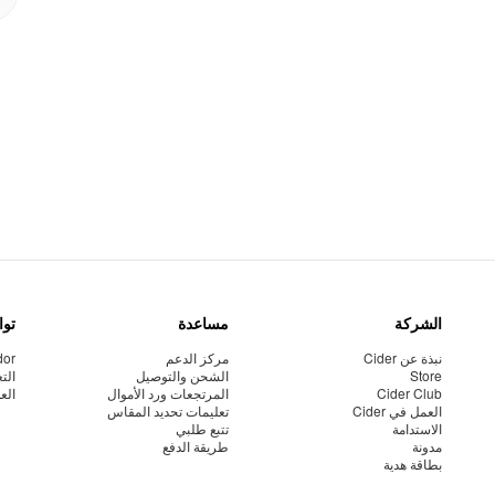
الشركة
مساعدة
توا
نبذة عن Cider
مركز الدعم
dor
Store
الشحن والتوصيل
الت
Cider Club
المرتجعات ورد الأموال
الع
العمل في Cider
تعليمات تحديد المقاس
الاستدامة
تتبع طلبي
مدونة
طريقة الدفع
بطاقة هدية