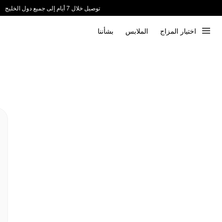
توصيل خلال 7 أيام إلى جميع دول الخليج
ندعم الدفع عند الاستلام 📦
اختيار المزاج
الملابس
بشأننا