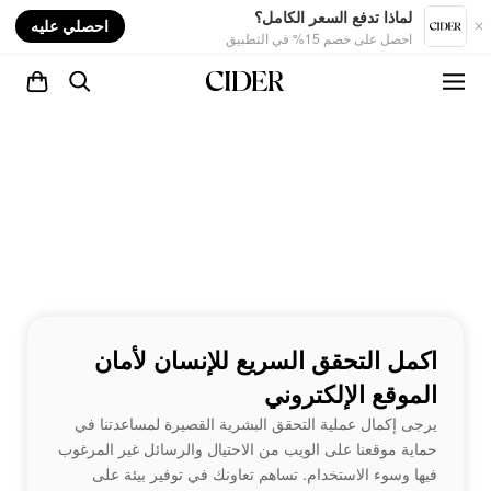
nt
لماذا تدفع السعر الكامل؟
احصلي عليه
احصل على خصم 15% في التطبيق
اكمل التحقق السريع للإنسان لأمان
الموقع الإلكتروني
يرجى إكمال عملية التحقق البشرية القصيرة لمساعدتنا في
حماية موقعنا على الويب من الاحتيال والرسائل غير المرغوب
فيها وسوء الاستخدام. تساهم تعاونك في توفير بيئة على