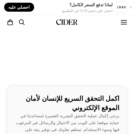
nt
لماذا تدفع السعر الكامل؟
احصلي عليه
احصل على خصم 15% في التطبيق
اكمل التحقق السريع للإنسان لأمان
الموقع الإلكتروني
يرجى إكمال عملية التحقق البشرية القصيرة لمساعدتنا في
حماية موقعنا على الويب من الاحتيال والرسائل غير المرغوب
فيها وسوء الاستخدام. تساهم تعاونك في توفير بيئة على