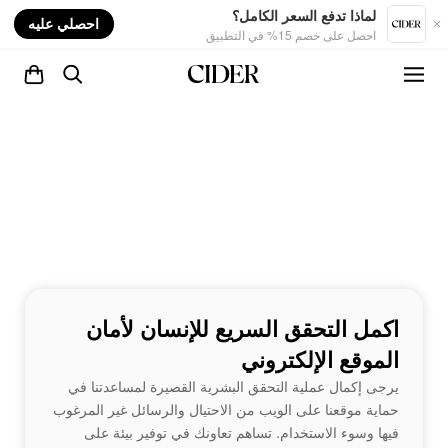
nt
لماذا تدفع السعر الكامل؟
احصلي عليه
احصل على خصم 15% في التطبيق
اكمل التحقق السريع للإنسان لأمان
الموقع الإلكتروني
يرجى إكمال عملية التحقق البشرية القصيرة لمساعدتنا في
حماية موقعنا على الويب من الاحتيال والرسائل غير المرغوب
فيها وسوء الاستخدام. تساهم تعاونك في توفير بيئة على