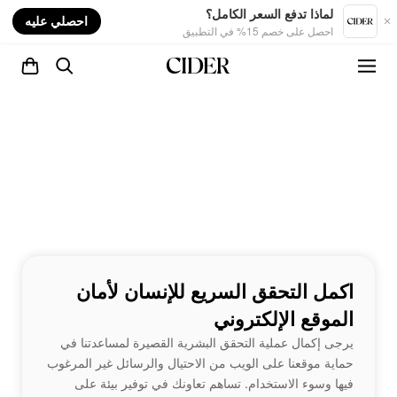
nt
لماذا تدفع السعر الكامل؟
احصلي عليه
احصل على خصم 15% في التطبيق
اكمل التحقق السريع للإنسان لأمان
الموقع الإلكتروني
يرجى إكمال عملية التحقق البشرية القصيرة لمساعدتنا في
حماية موقعنا على الويب من الاحتيال والرسائل غير المرغوب
فيها وسوء الاستخدام. تساهم تعاونك في توفير بيئة على