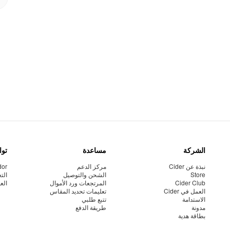
الشركة
مساعدة
توا
نبذة عن Cider
مركز الدعم
dor
Store
الشحن والتوصيل
الت
Cider Club
المرتجعات ورد الأموال
الع
العمل في Cider
تعليمات تحديد المقاس
الاستدامة
تتبع طلبي
مدونة
طريقة الدفع
بطاقة هدية