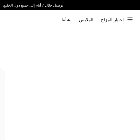
توصيل خلال 7 أيام إلى جميع دول الخليج
ندعم الدفع عند الاستلام 📦
اختيار المزاج
الملابس
بشأننا