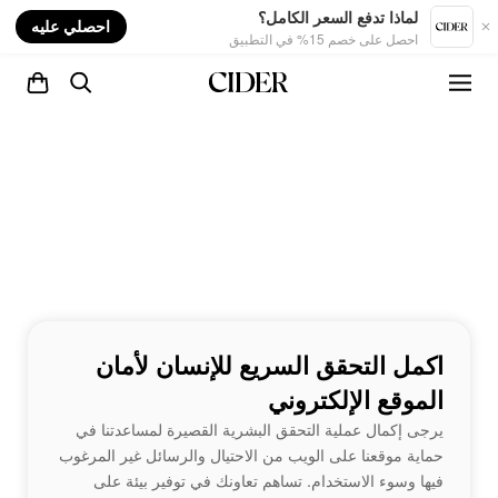
nt
لماذا تدفع السعر الكامل؟
احصلي عليه
احصل على خصم 15% في التطبيق
اكمل التحقق السريع للإنسان لأمان
الموقع الإلكتروني
يرجى إكمال عملية التحقق البشرية القصيرة لمساعدتنا في
حماية موقعنا على الويب من الاحتيال والرسائل غير المرغوب
فيها وسوء الاستخدام. تساهم تعاونك في توفير بيئة على