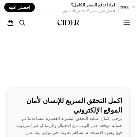
nt
لماذا تدفع السعر الكامل؟
احصلي عليه
احصل على خصم 15% في التطبيق
اكمل التحقق السريع للإنسان لأمان
الموقع الإلكتروني
يرجى إكمال عملية التحقق البشرية القصيرة لمساعدتنا في
حماية موقعنا على الويب من الاحتيال والرسائل غير المرغوب
فيها وسوء الاستخدام. تساهم تعاونك في توفير بيئة على