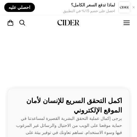
nt
لماذا تدفع السعر الكامل؟
احصلي عليه
احصل على خصم 15% في التطبيق
اكمل التحقق السريع للإنسان لأمان
الموقع الإلكتروني
يرجى إكمال عملية التحقق البشرية القصيرة لمساعدتنا في
حماية موقعنا على الويب من الاحتيال والرسائل غير المرغوب
فيها وسوء الاستخدام. تساهم تعاونك في توفير بيئة على