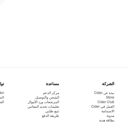
الشركة
مساعدة
توا
نبذة عن Cider
مركز الدعم
dor
Store
الشحن والتوصيل
الت
Cider Club
المرتجعات ورد الأموال
الع
العمل في Cider
تعليمات تحديد المقاس
الاستدامة
تتبع طلبي
مدونة
طريقة الدفع
بطاقة هدية