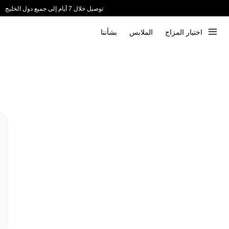
توصيل خلال 7 أيام إلى جميع دول الخليج
ندعم الدفع عند الاستلام 📦
اختيار المزاج
الملابس
بشأننا