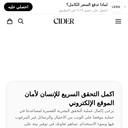
nt
لماذا تدفع السعر الكامل؟
احصلي عليه
احصل على خصم 15% في التطبيق
اكمل التحقق السريع للإنسان لأمان
الموقع الإلكتروني
يرجى إكمال عملية التحقق البشرية القصيرة لمساعدتنا في
حماية موقعنا على الويب من الاحتيال والرسائل غير المرغوب
فيها وسوء الاستخدام. تساهم تعاونك في توفير بيئة على