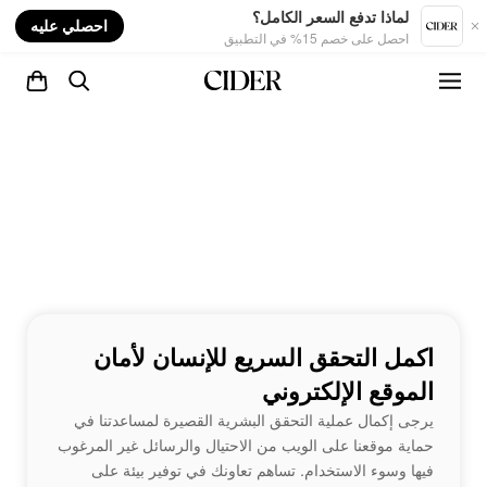
nt
لماذا تدفع السعر الكامل؟
احصلي عليه
احصل على خصم 15% في التطبيق
اكمل التحقق السريع للإنسان لأمان
الموقع الإلكتروني
يرجى إكمال عملية التحقق البشرية القصيرة لمساعدتنا في
حماية موقعنا على الويب من الاحتيال والرسائل غير المرغوب
فيها وسوء الاستخدام. تساهم تعاونك في توفير بيئة على