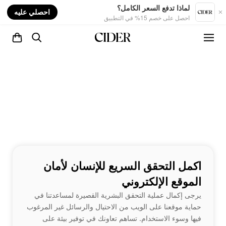
nt
لماذا تدفع السعر الكامل؟
احصلي عليه
احصل على خصم 15% في التطبيق
اكمل التحقق السريع للإنسان لأمان
الموقع الإلكتروني
يرجى إكمال عملية التحقق البشرية القصيرة لمساعدتنا في
حماية موقعنا على الويب من الاحتيال والرسائل غير المرغوب
فيها وسوء الاستخدام. تساهم تعاونك في توفير بيئة على