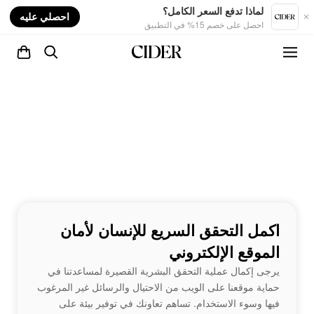
nt
لماذا تدفع السعر الكامل؟
احصلي عليه
احصل على خصم 15% في التطبيق
اكمل التحقق السريع للإنسان لأمان
الموقع الإلكتروني
يرجى إكمال عملية التحقق البشرية القصيرة لمساعدتنا في
حماية موقعنا على الويب من الاحتيال والرسائل غير المرغوب
فيها وسوء الاستخدام. تساهم تعاونك في توفير بيئة على