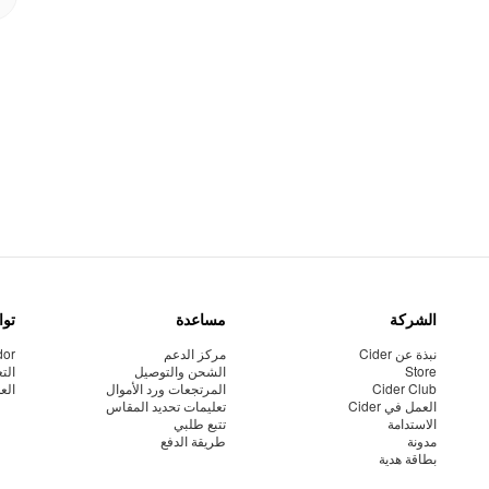
الشركة
مساعدة
توا
نبذة عن Cider
مركز الدعم
dor
Store
الشحن والتوصيل
الت
Cider Club
المرتجعات ورد الأموال
الع
العمل في Cider
تعليمات تحديد المقاس
الاستدامة
تتبع طلبي
مدونة
طريقة الدفع
بطاقة هدية