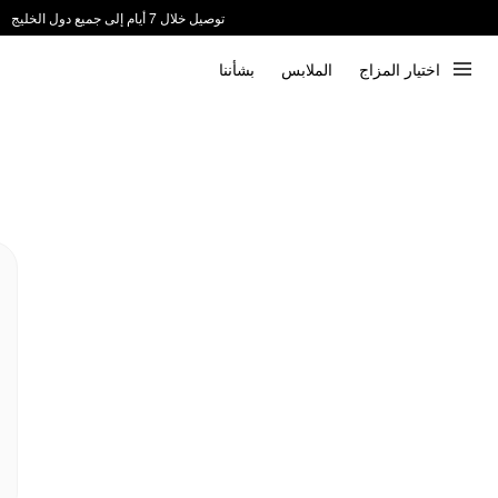
توصيل خلال 7 أيام إلى جميع دول الخليج
ندعم الدفع عند الاستلام 📦
اختيار المزاج
الملابس
بشأننا