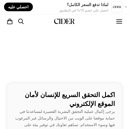
nt
لماذا تدفع السعر الكامل؟
احصلي عليه
احصل على خصم 15% في التطبيق
اكمل التحقق السريع للإنسان لأمان
الموقع الإلكتروني
يرجى إكمال عملية التحقق البشرية القصيرة لمساعدتنا في
حماية موقعنا على الويب من الاحتيال والرسائل غير المرغوب
فيها وسوء الاستخدام. تساهم تعاونك في توفير بيئة على