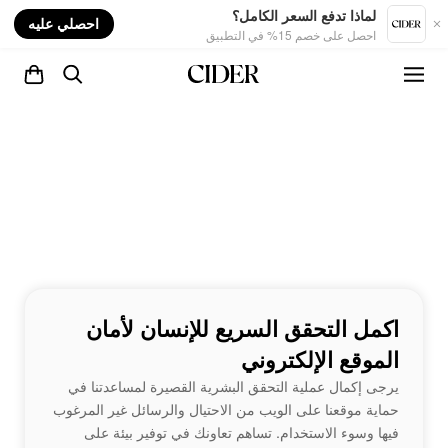
nt
لماذا تدفع السعر الكامل؟
احصلي عليه
احصل على خصم 15% في التطبيق
اكمل التحقق السريع للإنسان لأمان
الموقع الإلكتروني
يرجى إكمال عملية التحقق البشرية القصيرة لمساعدتنا في
حماية موقعنا على الويب من الاحتيال والرسائل غير المرغوب
فيها وسوء الاستخدام. تساهم تعاونك في توفير بيئة على