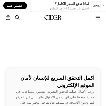
nt
لماذا تدفع السعر الكامل؟
احصلي عليه
احصل على خصم 15% في التطبيق
اكمل التحقق السريع للإنسان لأمان
الموقع الإلكتروني
يرجى إكمال عملية التحقق البشرية القصيرة لمساعدتنا في
حماية موقعنا على الويب من الاحتيال والرسائل غير المرغوب
فيها وسوء الاستخدام. تساهم تعاونك في توفير بيئة على