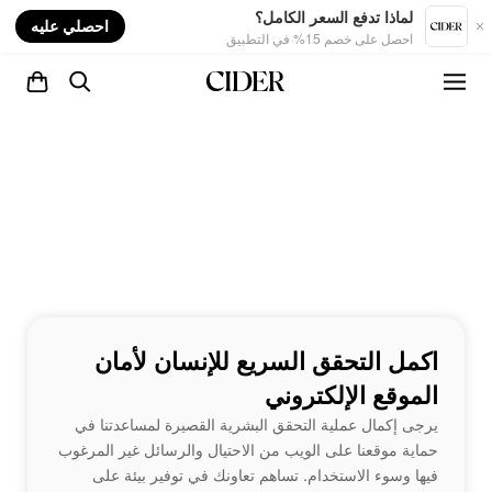
nt
لماذا تدفع السعر الكامل؟
احصلي عليه
احصل على خصم 15% في التطبيق
اكمل التحقق السريع للإنسان لأمان
الموقع الإلكتروني
يرجى إكمال عملية التحقق البشرية القصيرة لمساعدتنا في
حماية موقعنا على الويب من الاحتيال والرسائل غير المرغوب
فيها وسوء الاستخدام. تساهم تعاونك في توفير بيئة على