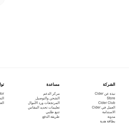
الشركة
مساعدة
توا
نبذة عن Cider
مركز الدعم
dor
Store
الشحن والتوصيل
الت
Cider Club
المرتجعات ورد الأموال
الع
العمل في Cider
تعليمات تحديد المقاس
الاستدامة
تتبع طلبي
مدونة
طريقة الدفع
بطاقة هدية