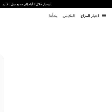
توصيل خلال 7 أيام إلى جميع دول الخليج
ندعم الدفع عند الاستلام 📦
اختيار المزاج
الملابس
بشأننا