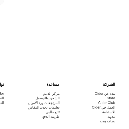
الشركة
مساعدة
توا
نبذة عن Cider
مركز الدعم
dor
Store
الشحن والتوصيل
الت
Cider Club
المرتجعات ورد الأموال
الع
العمل في Cider
تعليمات تحديد المقاس
الاستدامة
تتبع طلبي
مدونة
طريقة الدفع
بطاقة هدية